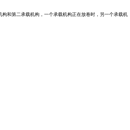
构和第二承载机构，一个承载机构正在放卷时，另一个承载机