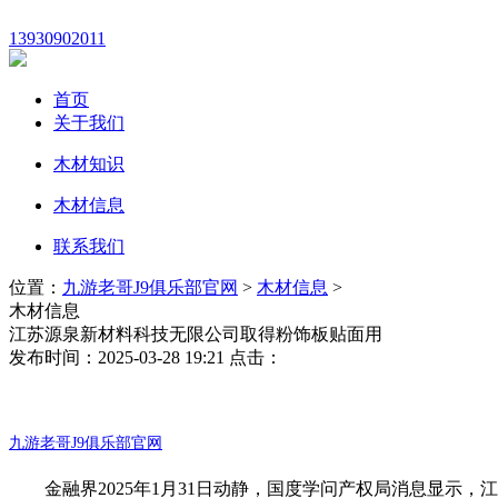
13930902011
首页
关于我们
木材知识
木材信息
联系我们
位置：
九游老哥J9俱乐部官网
>
木材信息
>
木材信息
江苏源泉新材料科技无限公司取得粉饰板贴面用
发布时间：2025-03-28 19:21 点击：
九游老哥J9俱乐部官网
金融界2025年1月31日动静，国度学问产权局消息显示，江苏