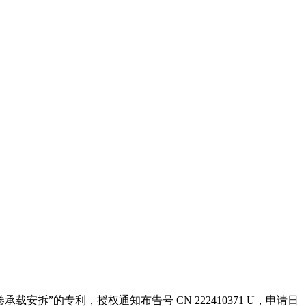
”的专利，授权通知布告号 CN 222410371 U，申请日