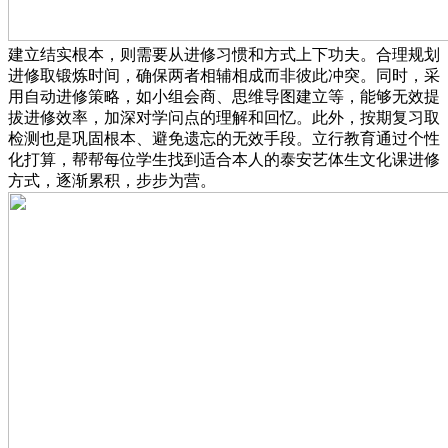
建立结实根本，则需要从进修习惯和方式上下功夫。合理规划
进修取锻炼时间，确保两者相辅相成而非彼此冲突。同时，采
用自动进修策略，如小组会商、思维导图建立等，能够无效提
拔进修效率，加深对学问点的理解和回忆。此外，按期复习取
检测也是巩固根本、避免遗忘的无效手段。立行教育通过个性
化打算，帮帮每位学生找到适合本人的泰安艺体生文化课进修
方式，逐渐累积，步步为营。