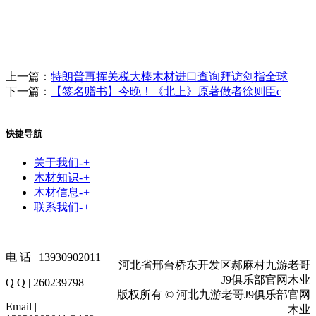
上一篇：
特朗普再挥关税大棒木材进口查询拜访剑指全球
下一篇：
【签名赠书】今晚！《北上》原著做者徐则臣c
快捷导航
关于我们
-
+
木材知识
-
+
木材信息
-
+
联系我们
-
+
电 话 | 13930902011
河北省邢台桥东开发区郝麻村九游老哥
J9俱乐部官网木业
Q Q | 260239798
版权所有 © 河北九游老哥J9俱乐部官网
Email |
木业