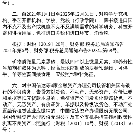
号）。
二、自2021年1月1日至2025年12月31日，对科学研究机
构、手艺开辟机构、学校、党校（行政学院）、藏书楼进口国
内不克不及出产或机能不克不及满脚需求的科学研究、科技开
辟和讲授用品，免征进口关税和进口环节、消费税。
根据：财税〔2019〕20号、财务部 税务总局通知布告
2021年第6号、财务部 税务总局通知布告2023年第68号。
矿物质微量元素舔砖，是以四种以上微量元素、非养分性
添加剂和载体为原料，经高压浓缩制成的块状预混物，可供
牛、羊等牲畜间接食用，应按照“饲料”免征。
六、对中国信达等4家金融资产办理公司接管相关国有银
行的不良债务，告贷方以货色、不动产、无形资产、有价证券
和单据等抵充贷款本息的，免征资产公司发卖让渡该货色、不
动产、无形资产、有价证券、单据以及操纵该货色、不动产处
置融资租赁营业应缴纳的，中国信达资产办理股份无限公司、
中国华融资产办理股份无限公司及其分支机构措置残剩政策性
剥离不良资产比照施行（财税〔2001〕10号、财税〔2013〕56
号 ）。