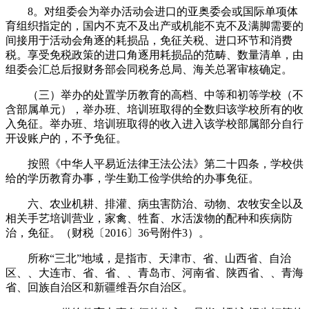
8。对组委会为举办活动会进口的亚奥委会或国际单项体
育组织指定的，国内不克不及出产或机能不克不及满脚需要的
间接用于活动会角逐的耗损品，免征关税、进口环节和消费
税。享受免税政策的进口角逐用耗损品的范畴、数量清单，由
组委会汇总后报财务部会同税务总局、海关总署审核确定。
（三）举办的处置学历教育的高档、中等和初等学校（不
含部属单元），举办班、培训班取得的全数归该学校所有的收
入免征。举办班、培训班取得的收入进入该学校部属部分自行
开设账户的，不予免征。
按照《中华人平易近法律王法公法》第二十四条，学校供
给的学历教育办事，学生勤工俭学供给的办事免征。
六、农业机耕、排灌、病虫害防治、动物、农牧安全以及
相关手艺培训营业，家禽、牲畜、水活泼物的配种和疾病防
治，免征。（财税〔2016〕36号附件3）。
所称“三北”地域，是指市、天津市、省、山西省、自治
区、、大连市、省、省、、青岛市、河南省、陕西省、、青海
省、回族自治区和新疆维吾尔自治区。