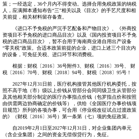
策；一经选定，36个月内不得变动。选择合用免税政策的纳税
人，应满脚本通知布告“三”相关以及《目次》的手艺尺度和相
关前提，相关材料留存备查。
《进口不予免税的严沉手艺配备和产物目次》、《外商投
资项目不予免税的进口商品目次》以及《国内投资项目不予免
税的进口商品目次》，暂不合用于海南商业港自用出产设备
“零关税”政策。合适本政策前提的企业，进口上述三个目次内
的设备，可免征关税、进口环节和消费税。
根据：财税〔2016〕36号附件3、财税〔2016〕39号、 财
税〔2016〕70号、财税〔2018〕94号、财税〔2018〕95号！
2027年12月31日前，医疗机构接管其他医疗机构委托，按
照不高于地（市）级以上价钱从管部分会同同级卫生从管部分
及其他相关部分制定的医疗办事指点价钱（包罗指点价和按照
由供需两边协商确定的价钱等），供给《全国医疗办事价钱项
目规范》所列的各项办事，可合用《停业税改征试点过渡政策
的》（财税〔2016〕36号）第一条第（七）项的免征政策。
自2019年2月1日至2027年12月31日，对企业集团内单元
（含企业集团）之间的资金无偿假贷行为，免征。