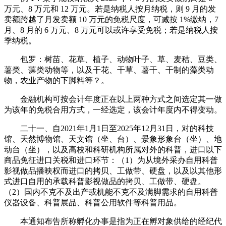
万元、8 万元和 12 万元。若是纳税人按月纳税，则 9 月的发
卖额跨越了月发卖额 10 万元的免税尺度，可减按 1%缴纳，7
月、8 月的 6 万元、8 万元可以或许享受免税；若是纳税人按
季纳税。
包罗：树苗、花草、植子、动物叶子、草、麦秸、豆类、
薯类、藻类动物等，以及干花、干草、薯干、干制的藻类动
物，农业产物的下脚料等？。
金融机构可按会计年度正在以上两种方式之间选定其一做
为该年的免税合用方式，一经选定，该会计年度内不得变动。
二十一、自2021年1月1日至2025年12月31日，对的科技
馆、天然博物馆、天文馆（坐、台）、景象形象台（坐）、地
动台（坐），以及高校和科研机构所属对外的科普，进口以下
商品免征进口关税和进口环节：（1）为从境外采办自用科普
影视做品播映权而进口的拷贝、工做带、硬盘，以及以其他形
式进口自用的承载科普影视做品的拷贝、工做带、硬盘。
（2）国内不克不及出产或机能不克不及满脚需求的自用科普
仪器设备、科普展品、科普公用软件等科普用品。
本通知布告所称孵化办事是指为正在孵对象供给的经纪代