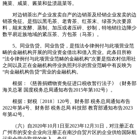
腌菜、咸菜、酱菜和盐渍蔬菜等。
对边销茶出产企业发卖自产的边销茶及经销企业发卖的边
销茶免征。是指以黑毛茶、老青茶、红茶末、绿茶为次要原
料，颠末发酵、蒸制、加压或者压碎、炒制，特地销往边陲少
数平易近族地域的紧压茶、方包茶（马茶）。
5。同业告贷。同业告贷，是指法令律例付与此项营业范
畴的金融机构开展的同业资金借出和借入营业。此条目所称
“法令律例付与此项营业范畴的金融机构”次要是指农村信用社
之间以及正在金融机构停业执照列示的营业范畴中有反映为
“向金融机构告贷”营业的金融机构。
根据：《慈善捐赠物资免征进口税收暂行法子》（财务部
海关总署 国度税务总局通知布告2015年第102号）。
根据：财税〔2018〕120号、财务部 税务总局通知布告
2022年第4号、财务部 税务总局 科技部 教育部通知布告2023
年第42号。
（六）自2020年10月1日至2023年12月31日，对注册正在
广州市的安全企业向注册正在南沙自贸片区的企业供给国际航
运安全营业取得的收入，免征。