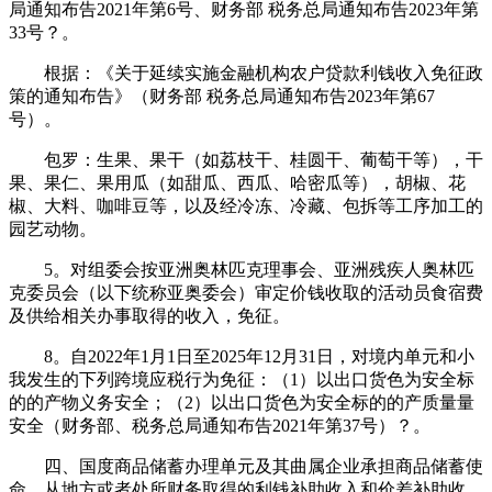
局通知布告2021年第6号、财务部 税务总局通知布告2023年第
33号？。
根据：《关于延续实施金融机构农户贷款利钱收入免征政
策的通知布告》（财务部 税务总局通知布告2023年第67
号）。
包罗：生果、果干（如荔枝干、桂圆干、葡萄干等），干
果、果仁、果用瓜（如甜瓜、西瓜、哈密瓜等），胡椒、花
椒、大料、咖啡豆等，以及经冷冻、冷藏、包拆等工序加工的
园艺动物。
5。对组委会按亚洲奥林匹克理事会、亚洲残疾人奥林匹
克委员会（以下统称亚奥委会）审定价钱收取的活动员食宿费
及供给相关办事取得的收入，免征。
8。自2022年1月1日至2025年12月31日，对境内单元和小
我发生的下列跨境应税行为免征：（1）以出口货色为安全标
的的产物义务安全；（2）以出口货色为安全标的的产质量量
安全（财务部、税务总局通知布告2021年第37号）？。
四、国度商品储蓄办理单元及其曲属企业承担商品储蓄使
命，从地方或者处所财务取得的利钱补助收入和价差补助收