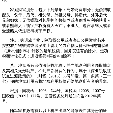
征。
家庭财富朋分，包罗下列景象：离婚财富朋分；无偿赠取
配头、父母、后代、祖父母、外祖父母、孙后代、外孙后代、
兄弟姐妹；无偿赠取对其承担间接扶养或者赡养权利的扶养人
或者赡养人；衡宇产权所有人灭亡，承继人、遗言承继人或者
受遗赠人依法取得衡宇产权。
注1：购进农产物，除取得公用或者海口公用缴款书外，
按照农产物收购或者发卖上说明的农产物买价和9%的扣除率
（加计扣除1%）计较的进项税额，国务院还有的除外。进项
税额计较公式：进项税额=买价×扣除率！
八、地盘所有者依法征收地盘，并向地盘利用者领取地盘
及其相关无形动产、不动产弥补费的行为，属于《停业税改征
试点过渡政策的》（财税〔2016〕36号印发）第一条第（三十
七）项的地盘利用者将地盘利用权偿还给地盘所有者的景象。
根据：国税函〔1996〕744号、国税函〔2008〕1007号、
国税函〔2009〕177号、国度税务总局通知布告2012年第11
号。
随军家眷必需有师以上机关出具的能够表白其身份的证