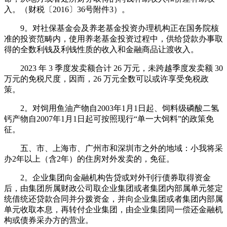
入。（财税〔2016〕36号附件3）。
9。对社保基金会及养老基金投资办理机构正在国务院核
准的投资范畴内，使用养老基金投资过程中，供给贷款办事取
得的全数利钱及利钱性质的收入和金融商品让渡收入。
2023 年 3 季度发卖额合计 26 万元，未跨越季度发卖额 30
万元的免税尺度，因而，26 万元全数可以或许享受免税政
策。
2。对饲用鱼油产物自2003年1月1日起、饲料级磷酸二氢
钙产物自2007年1月1日起可按照现行“单一大饲料”的政策免
征。
五、市、上海市、广州市和深圳市之外的地域：小我将采
办2年以上（含2年）的住房对外发卖的，免征。
2。企业集团向金融机构告贷或对外刊行债券取得资金
后，由集团所属财政公司取企业集团或者集团内部属单元签定
统借统还贷款合同并分拨资金，并向企业集团或者集团内部属
单元收取本息，再转付企业集团，由企业集团同一偿还金融机
构或债券采办方的营业。