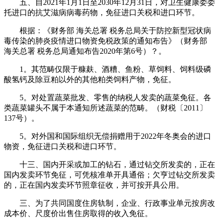
五、自2021年1月1日至2030年12月31日，对卫生健康委委
托进口的抗艾滋病病毒药物，免征进口关税和进口环节。
根据：《财务部 海关总署 税务总局关于防控新型冠状病
毒传染的肺炎疫情进口物资免税政策的通知布告》（财务部
海关总署 税务总局通知布告2020年第6号）？。
1。其范畴仅限于糠麸、酒糟、鱼粉、草饲料、饲料级磷
酸氢钙及除豆粕以外的其他粕类饲料产物，免征。
5。对处置蔬菜批发、零售的纳税人发卖的蔬菜免征。各
类蔬菜罐头不属于本通知所述蔬菜的范畴。（财税〔2011〕
137号）。
5。对外国和国际组织无偿捐赠用于2022年冬奥会的进口
物资，免征进口关税和进口环节。
十三、国内开采或加工的钻石，通过钻交所发卖的，正在
国内发卖环节免征，可凭核准单开具通俗；欠亨过钻交所发卖
的，正在国内发卖环节照章征收，并可按开具公用。
三、为了共同国度住房轨制，企业、行政事业单元按房改
成本价、尺度价出售住房取得的收入免征。