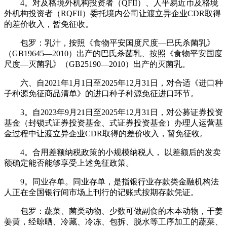
4。对及格境外机构投资者（QFII）、人平易近币及格境
外机构投资者（RQFII）委托境内公司让渡立异企业CDR取得
的差价收入，暂免征收。
包罗：乳汁，按照《食物平安国度尺度—巴氏杀菌乳》
（GB19645—2010）出产的巴氏杀菌乳、按照《食物平安国度
尺度—灭菌乳》（GB25190—2010）出产的灭菌乳。
六、自2021年1月1日至2025年12月31日，对合适《进口种
子种源免征商品清单》的进口种子种源免征进口环节。
3。自2023年9月21日至2025年12月31日，对公募证券投资
基金（封锁式证券投资基金、式证券投资基金）办理人运营基
金过程中让渡立异企业CDR取得的差价收入，暂免征收。
4。合用差额纳税政策的小规模纳税人， 以差额后的发卖
额确定能否能够享受上述免征政策。
9。同业存单。同业存单，是指银行业存款类金融机构法
人正在全国银行间市场上刊行的记账式按期存款凭证。
包罗：蔬菜、菌类动物、少数可做副食的木本动物，干姜
姜黄，经晾晒、冷藏、冷冻、包拆、脱水等工序加工的蔬菜、