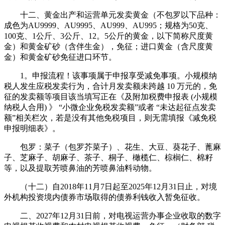
十二、黄金出产和运营单元发卖黄金（不包罗以下品种：
成色为AU9999、AU9995、AU999、AU995；规格为50克、
100克、1公斤、3公斤、12。5公斤的黄金，以下简称尺度黄
金）和黄金矿砂（含伴生金），免征；进口黄金（含尺度黄
金）和黄金矿砂免征进口环节。
1。申报流程！该事项属于申报享受减免事项。小规模纳
税人发生应税发卖行为，合计月发卖额未跨越 10 万元的，免
征的发卖额等项目该当填写正在《及附加税费申报表 (小规模
纳税人合用) 》 “小微企业免税发卖额”或者 “未达起征点发卖
额”相关栏次，若是没有其他免税项目，则无需填报《减免税
申报明细表》。
包罗：菜子（包罗芥菜子）、花生、大豆、葵花子、蓖麻
子、芝麻子、胡麻子、茶子、桐子、橄榄仁、棕榈仁、棉籽
等，以及提取芳喷鼻油的芳喷鼻油料动物。
（十二）自2018年11月7日起至2025年12月31日止，对境
外机构投资境内债券市场取得的债券利钱收入暂免征收。
二、2027年12月31日前，对电视运营办事企业收取的数字