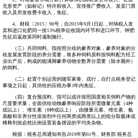
无形资产（如标记）特许权收入、宣传推广费收入、发卖门票
收入及所发收费卡收入，免征。
4。财税〔2015〕90号，自2015年9月1日起，对纳税人发
卖和进口化肥同一按13%税率征收国内环节和进口环节。钾肥
先征后返政策同时遏制施行。
（三）共同饲料。指按照分歧的豢养对象，豢养对象的分
歧发展发育阶段的养分需要，将多种饲料原料按饲料配方经工
业出产后，构成的能满脚豢养动物全数养分需要（除水额外）
的饲料。
（二）处置个别运营的随军家眷、戎行，自打点税务登记
事项之日起，其供给的应税办事3年内免征。
（四）复合预混料。指可以或许按照国度相关饲料产物的
尺度要求量，全面供给动物豢养响应阶段所需微量元素（4种
或以上）、维生素（8种或以上），由微量元素、维生素、氨
基酸和非养分性添加剂中任何两类或两类以上的组分取载体或
稀释剂按必然比例设置装备摆设的平均夹杂物。
根据：税务总局通知布告2019年第61号、财务部 税务总