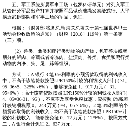
五、军工系统所属军事工场（包罗科研单元）对列入军工
从管部分军品出产打算并按照军品做价准绳发卖给戎行、人平
易近武拆部队和军事工场的军品，免征。
根据：《财务部 税务总局 海关总署关于第七届世界甲士
活动会税收政策的通知》（财税〔2018〕119号）第一条第
（三）项。
（2）兽类、禽类和爬行类动物的肉产物，包罗整块或者
朋分的鲜肉、冷藏或者冷冻肉、盐渍肉、兽类、禽类和爬行类
动物的内净、头、尾、蹄等组织。
方式二：A 银行 3 笔 6%利率的小额贷款取得的利钱收入
中，不高于该笔贷款按照LPR150%计较的利钱收入部门 ( 31。
95=36×5。325% ÷6% ) ，能够按免征 1。917 万元 ( =31。
95×6% ) ；高于该笔贷款按照 LPR150%计较的利钱收入部门(
4。05=36-31。95 ) ，不克不及享受免税优惠，应按照 6%税率
计较销项税额 0。243 万元 ( =4。05 × 6%) 。2 笔 3%利率的小
额贷款取得的利钱收入，均不高于该笔贷款按照 LPR150%计
较的利钱收入，能够按免征 0。72 万元 (=12*6%) 。按照方式
二，A 银行合计免征 2。637 万元。