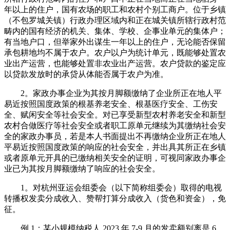
年以上的住户，国有农场的职工和农村个别工商户。位于乡镇
（不包罗城关镇）行政办理区域内和正在城关镇所辖行政村范
畴内的国有经济的机关、集体、学校、企事业单元的集体户；
有当地户口，但举家外出谋生一年以上的住户，无论能否保留
承包耕地均不属于农户。农户以户为统计单元，既能够处置农
业出产运营，也能够处置非农业出产运营。农户贷款的鉴定应
以贷款发放时的承贷从体能否属于农户为准。
2。家政办事企业为其按月脚额缴纳了企业所正在地人平
易近按照国度政策的根基养老安全、根基医疗安全、工伤安
全、赋闲安全等社会安全。对已享受新型农村养老安全和新型
农村合做医疗等社会安全或者职工原单元继续为其缴纳社会安
全的家政办事员，若是本人书面提出不再缴纳企业所正在地人
平易近按照国度政策的响应的社会安全，并出具其所正在乡镇
或者原单元开具的已缴纳相关安全的证明，可视同家政办事企
业已为其按月脚额缴纳了响应的社会安全。
1。对杭州亚运会组委会（以下简称组委会）取得的电视
转播权发卖分成收入、赞帮打算分成收入（货色和资金），免
征。
例 1：某小规模纳税人 2023 年 7-9 月的发卖额别离是 6