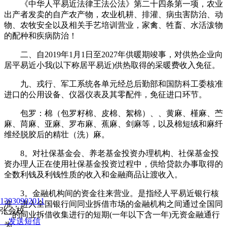
《中华人平易近法律王法公法》第二十四条第一项，农业
出产者发卖的自产农产物，农业机耕、排灌、病虫害防治、动
物、农牧安全以及相关手艺培训营业，家禽、牲畜、水活泼物
的配种和疾病防治！
二、自2019年1月1日至2027年供暖期竣事，对供热企业向
居平易近小我(以下称居平易近)供热取得的采暖费收入免征。
九、戎行、军工系统各单元经总后勤部和国防科工委核准
进口的公用设备、仪器仪表及其零配件，免征进口环节。
包罗：棉（包罗籽棉、皮棉、絮棉）、、黄麻、槿麻、苎
麻、苘麻、亚麻、罗布麻、蕉麻、剑麻等，以及棉短绒和麻纤
维经脱胶后的精壮（洗）麻。
8。对社保基金会、养老基金投资办理机构、社保基金投
资办理人正在使用社保基金投资过程中，供给贷款办事取得的
全数利钱及利钱性质的收入和金融商品让渡收入。
3。金融机构间的资金往来营业。是指经人平易近银行核
13930902011
准，进入全国银行间同业拆借市场的金融机构之间通过全国同
张会校
一的同业拆借收集进行的短期(一年以下含一年)无资金融通行
发送短信
为。