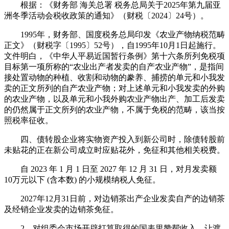
根据：《财务部 海关总署 税务总局关于2025年第九届亚
洲冬季活动会税收政策的通知》（财税〔2024〕24号）。
1995年，财务部、国度税务总局印发《农业产物纳税范畴
正文》（财税字〔1995〕52号），自1995年10月1日起施行。
文件明白，《中华人平易近国暂行条例》第十六条所列免税项
目标第一项所称的“农业出产者发卖的自产农业产物”，是指间
接处置动物的种植、收割和动物的豢养、捕捞的单元和小我发
卖的正文所列的自产农业产物；对上述单元和小我发卖的外购
的农业产物，以及单元和小我外购农业产物出产、加工后发卖
的仍然属于正文所列的农业产物，不属于免税的范畴，该当按
照税率征收。
四、债转股企业将实物资产投入到新公司时，除债转股前
未贴花的正在新公司成立时应贴花外，免征和其他相关税费。
自 2023 年 1 月 1 日至 2027 年 12 月 31 日，对月发卖额
10万元以下 (含本数) 的小规模纳税人免征。
2027年12月31日前，对边销茶出产企业发卖自产的边销茶
及经销企业发卖的边销茶免征。
2。对组委会市场开辟打算取得的国表里赞帮收入、让渡