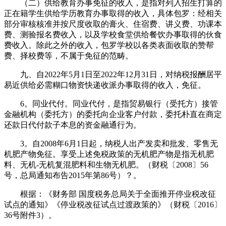
（二）供给教育办事免征的收入，是指对列入招生打算的
正在籍学生供给学历教育办事取得的收入，具体包罗：经相关
部分审核核准并按尺度收取的膏火、住宿费、讲义费、功课本
费、测验报名费收入，以及学校食堂供给餐饮办事取得的伙食
费收入。除此之外的收入，包罗学校以各类表面收取的赞帮
费、择校费等，不属于免征的范畴。
九、自2022年5月1日至2022年12月31日，对纳税报酬居平
易近供给必需糊口物资快递收派办事取得的收入，免征。
6。同业代付。同业代付，是指贸易银行（受托方）接管
金融机构（委托方）的委托向企业客户付款，委托朴直在商定
还款日代付款子本息的资金融通行为。
3。自2008年6月1日起，纳税人出产发卖和批发、零售无
机肥产物免征。享受上述免税政策的无机肥产物是指无机肥
料、无机-无机复混肥料和生物无机肥。（财税〔2008〕56
号，总局通知布告2015年第86号）？。
根据：《财务部 国度税务总局关于全面推开停业税改征
试点的通知》《停业税改征试点过渡政策的》（财税〔2016〕
36号附件3）。