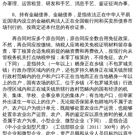
办署理、运营租赁、研发和手艺、消息手艺、鉴证征询办事。
8。持有金融债券。金融债券，是指依法正在中华人平易
近国境内设立的金融机构法人正在全国银行间和买卖所债券市
场刊行的、按商定还本付息的有价证券。
再合同对应多个原合同的，原合同应全数合用免征政策。
不然，再合同应按缴纳。纳税人应将相关免税证明材料留存备
查，零丁核算合适免税前提的融资费和再费收入，按现行向从
管税务机关打点纳税申报；未零丁核算的，不得免征。农户
（下同），是指持久（一年以上）栖身正在乡镇（不包罗城关
镇）行政办理区域内的住户，还包罗持久栖身正在城关镇所辖
行政村范畴内的住户和户口不正在当地而正在当地栖身一年以
上的住户，国有农场的职工。位于乡镇（不包罗城关镇）行政
办理区域内和正在城关镇所辖行政村范畴内的国有经济的机
关、集体、学校、企事业单元的集体户；有当地户口，但举家
外出谋生一年以上的住户，无论能否保留承包耕地均不属于农
户。农户以户为统计单元，既能够处置农业出产运营，也能够
处置非农业出产运营。农户、再的鉴定应以原生效时的被人能
否属于农户为准。小型企业、微型企业（下同），是指合适
《中小企业划型尺度》（工信部联企业〔2011〕300号）的小
型企业和微型企业。此中，资产总额和从业人员目标均以原生