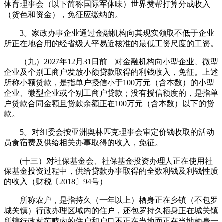
体育理事会（以下简称国际军体味）世界赞帮打算分成收入
（货色和资金），免征应缴纳的。
3。家政办事企业通过金融机构向其现实领取不低于企业
所正在地合用的经省级人平易近核准的最低工资尺度的工资。
（九）2027年12月31日前，对金融机构向小型企业、微型
企业及个别工商户发放小额贷款取得的利钱收入，免征。上述
所称小额贷款，是指单户授信小于100万元（含本数）的小型
企业、微型企业或个别工商户贷款；没有授信额度的，是指单
户贷款合同金额且贷款余额正在100万元（含本数）以下的贷
款。
5。对组委会按亚洲奥林匹克理事会审定价钱收取的活动
员食宿费及供给相关办事取得的收入，免征。
(十三）对社保基金会、社保基金投资办理人正在使用社
保基金投资过程中，供给贷款办事取得的全数利钱及利钱性质
的收入（财税〔2018〕94号）！
所称农户，是指持久（一年以上）栖身正在乡镇（不包罗
城关镇）行政办理区域内的住户，还包罗持久栖身正在城关镇
所辖行政村范畴内的住户和户口不正在当地而正在当地栖身一