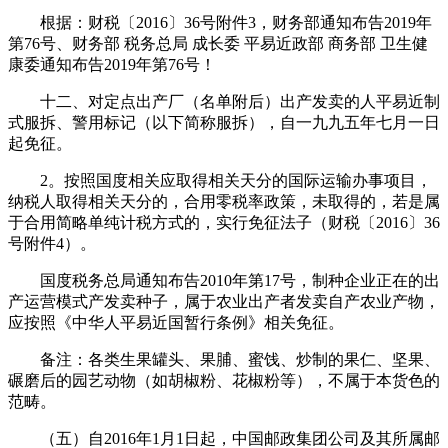
根据：财税〔2016〕36号附件3，财务部通知布告2019年
第76号、财务部 税务总局 成长委 平易近政部 商务部 卫生健
康委通知布告2019年第76号！
十二、对定点出产厂（名单附后）出产发卖的人平易近制
式服拆、警用标记（以下简称服拆），自一九九五年七月一日
起免征。
2。按照国度相关应取得相关天分的国际运输办事项目，
纳税人取得相关天分的，合用零税率政策，未取得的，若是属
于合用简略单纯计税方式的，实行免征法子（财税〔2016〕36
号附件4）。
国度税务总局通知布告2010年第17号，制种企业正在的出
产运营模式产发卖种子，属于农业出产者发卖自产农业产物，
应按照《中华人平易近国暂行条例》相关免征。
备注：各类生果罐头、果脯、蜜饯、炒制的果仁、坚果、
碾磨后的园艺动物（如胡椒粉、花椒粉等），不属于本货色的
范畴。
（五）自2016年1月1日起，中国邮政集团公司及其所属邮