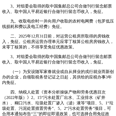
3。对组委会取得的取中国集邮总公司合做刊行留念邮票
收入、取中国人平易近银行合做刊行留念币收入，免征。
九、收取电价时一并向用户收取的农村电网费（包罗低压
线损耗和费以及电工经费）免征。
二、2025年12月31日前，对运营公租房所取得的房钱收
入，免征。公租房运营办理单元应零丁核算公租房房钱收入，
未零丁核算的，不得享受免征优惠政策。
3。对组委会取得的取中国集邮总公司合做刊行留念邮票
收入、取中国人平易近银行合做刊行留念币收入，免征。
（一）为安设随军家眷就业或自从择业的戎行就业而新创
办的企业，自领取税务登记证之日起，其供给的应税办事3年
内免征。
四、纳税人处置《资本分析操纵产物和劳务优惠目次
（2022年版）》2。15“污水处置厂出水、工业排水（矿井
水）、糊口污水、垃圾处置厂渗入（滤）液等”项目、5。1“垃
圾处置、污泥处置措置劳务”、5。2“污水处置劳务”项目，可
合用本通知布告“三”的即征即退政策，也可选择合用免征政