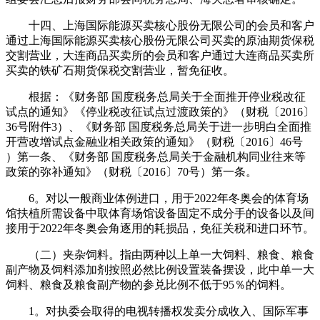
十四、上海国际能源买卖核心股份无限公司的会员和客户
通过上海国际能源买卖核心股份无限公司买卖的原油期货保税
交割营业，大连商品买卖所的会员和客户通过大连商品买卖所
买卖的铁矿石期货保税交割营业，暂免征收。
根据：《财务部 国度税务总局关于全面推开停业税改征
试点的通知》《停业税改征试点过渡政策的》（财税〔2016〕
36号附件3）、《财务部 国度税务总局关于进一步明白全面推
开营改增试点金融业相关政策的通知》（财税〔2016〕46号
）第一条、《财务部 国度税务总局关于金融机构同业往来等
政策的弥补通知》（财税〔2016〕70号）第一条。
6。对以一般商业体例进口，用于2022年冬奥会的体育场
馆扶植所需设备中取体育场馆设备固定不成分手的设备以及间
接用于2022年冬奥会角逐用的耗损品，免征关税和进口环节。
（二）夹杂饲料。指由两种以上单一大饲料、粮食、粮食
副产物及饲料添加剂按照必然比例设置装备摆设，此中单一大
饲料、粮食及粮食副产物的参兑比例不低于95％的饲料。
1。对执委会取得的电视转播权发卖分成收入、国际军事