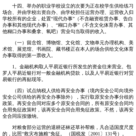
十四、举办的职业学校设立的次要为正在校学生供给练习
场合、并由学校出资自办、由学校担任运营办理、运营收入归
学校所有的企业，处置“现代办事”（不含融资租赁办事、告白
办事和其他现代办事）、“糊口办事”（不含文化体育办事、其
他糊口办事和桑拿、氧吧）营业勾当取得的收入。
（一）留念馆、博物馆、文化馆、文物单元办理机构、美
术馆、展览馆、书画院、藏书楼正在本人的场合供给文化体育
办事取得的第一票收入。
1。金融机构取人平易近银行所发生的资金往来营业。包
罗人平易近银行对一般金融机构贷款，以及人平易近银行对贸
易银行的再贴现等。
（四）试点纳税人供给再安全办事（境内安全公司向境外
安全公司供给的再安全办事除外），实行取原安全办事分歧的
政策。再安全合同对应多个原安全合同的，所有原安全合同均
合用免征政策时，该再安全合同合用免征政策。不然，该再安
全合同应按缴纳。
对粮食部分运营的退耕还林还草补帮粮，凡合适国度尺度
的，比照“救灾布施粮”免征。 （国税发〔2001〕131号）。