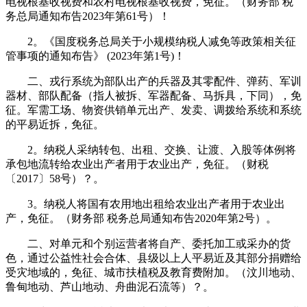
电视根基收视费和农村电视根基收视费，免征。（财务部 税
务总局通知布告2023年第61号）！
2。《国度税务总局关于小规模纳税人减免等政策相关征
管事项的通知布告》 (2023年第1号)！
二、戎行系统为部队出产的兵器及其零配件、弹药、军训
器材、部队配备（指人被拆、军器配备、马拆具，下同），免
征。军需工场、物资供销单元出产、发卖、调拨给系统和系统
的平易近拆，免征。
2。纳税人采纳转包、出租、交换、让渡、入股等体例将
承包地流转给农业出产者用于农业出产，免征。（财税
〔2017〕58号）？。
3。纳税人将国有农用地出租给农业出产者用于农业出
产，免征。（财务部 税务总局通知布告2020年第2号）。
二、对单元和个别运营者将自产、委托加工或采办的货
色，通过公益性社会合体、县级以上人平易近及其部分捐赠给
受灾地域的，免征、城市扶植税及教育费附加。（汶川地动、
鲁甸地动、芦山地动、舟曲泥石流等）？。