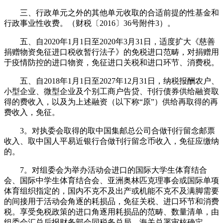
三、行政单元之外的其他单元收取的合适前提的性基金和
行政事业性收费。（财税〔2016〕36号附件3）。
五、自2020年1月1日至2020年3月31日，适度扩大《慈善
捐赠物资免征进口税收暂行法子》的免税进口范畴，对捐赠用
于疫情防控的进口物资，免征进口关税和进口环节、消费税。
五、自2018年1月1日至2027年12月31日，纳税报酬农户、
小型企业、微型企业及个别工商户告贷、刊行债券供给融资取
得的费收入，以及为上述融资（以下称“原”）供给再取得的再
费收入，免征。
3。对执委会取得的取中国集邮总公司合做刊行留念邮票
收入、取中国人平易近银行合做刊行留念币收入，免征应缴纳
的。
7。对组委会为举办活动会进口的国际大学生体育结合
会、国际中学生体育结合会、亚洲奥林匹克理事会或国际单项
体育组织指定的，国内不克不及出产或机能不克不及满脚需要
的间接用于活动会角逐的耗损品，免征关税、进口环节和消费
税。享受免税政策的进口角逐用耗损品的范畴、数量清单，由
组委会汇总后报财务部会同税务总局、海关总署审核确定。