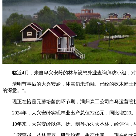
临近4月，来自卑兴安岭的林草设想外业查询拜访小组，对扎
清明节事后的大兴安岭，冰雪仍未消融。已经的砍木匠王铁昌
的深意。”。
现正在恰是元蘑培菌的环节期，满归森工公司白马运营管护
2024年，大兴安岭实现林业出产总值72亿元，同比增加9。7
10年来，大兴安岭以停、抚、制等办法大丛林，经评估，生态
自驾穿越、丛林康养、研学旅逛、生态休闲……现在的大兴安岭以