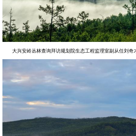
大兴安岭丛林查询拜访规划院生态工程监理室副从任刘奇才告