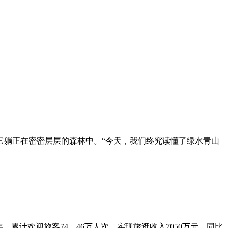
躺正在密密层层的森林中。“今天，我们终究读懂了绿水青山
累计欢迎旅客74。46万人次，实现旅逛收入7050万元，同比