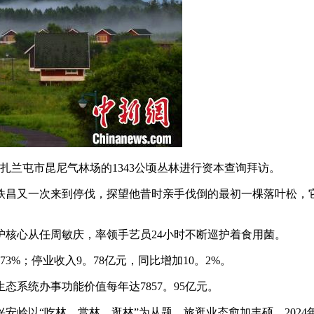
兰屯市昆尼气林场的1343公顷丛林进行资本查询拜访。
又一次来到停伐，探望他昔时亲手伐倒的最初一棵落叶松，它
核心从任周敏庆，率领手艺员24小时不断巡护着食用菌。
3%；停业收入9。78亿元，同比增加10。2%。
系统办事功能价值每年达7857。95亿元。
“吃林、赏林、逛林”为从题，旅逛业态愈加丰硕，2024年，