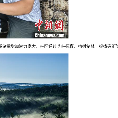
量增加潜力庞大。林区通过丛林抚育、植树制林，提拔碳汇资本