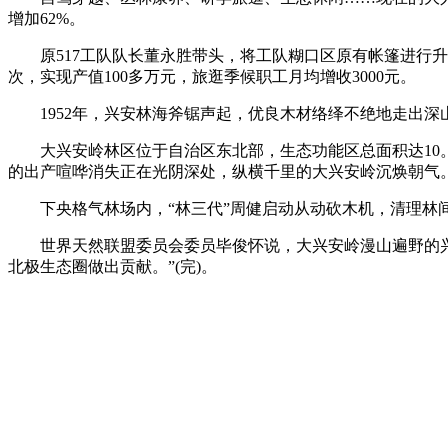
增加62%。
原517工队队长董永胜带头，将工队糊口区原有帐篷进行升级
次，实现产值100多万元，旅逛季候职工月均增收3000元。
1952年，兴安林海斧锯声起，优良木材络绎不绝地走出深山
大兴安岭林区位于自治区东北部，生态功能区总面积达10。6
的出产喧哗消失正在光阴深处，纵横千里的大兴安岭沉焕朝气
下央格气林场内，“林三代”周健启动从动砍木机，清理林间
世界天然联盟委员会委员毕俊怀说，大兴安岭漫山遍野的兴安
北极生态圈做出贡献。”(完)。