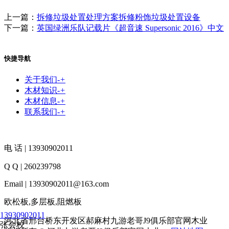
上一篇：
拆修垃圾处置处理方案拆修粉饰垃圾处置设备
下一篇：
英国绿洲乐队记载片《超音速 Supersonic 2016》中文
快捷导航
关于我们
-
+
木材知识
-
+
木材信息
-
+
联系我们
-
+
电 话 | 13930902011
Q Q | 260239798
Email | 13930902011@163.com
欧松板,多层板,阻燃板
13930902011
河北省邢台桥东开发区郝麻村九游老哥J9俱乐部官网木业
张会校