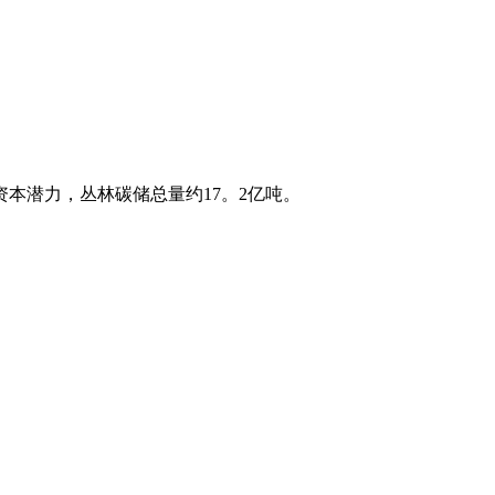
潜力，丛林碳储总量约17。2亿吨。