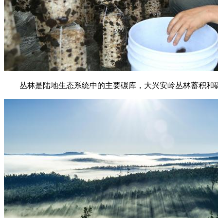
丛林是陆地生态系统中的主要碳库，大兴安岭丛林蓄积和碳储