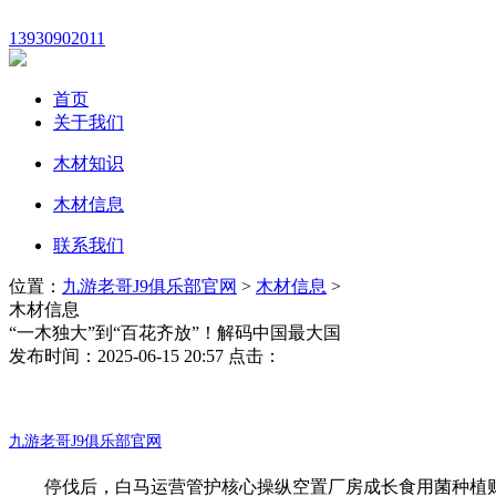
13930902011
首页
关于我们
木材知识
木材信息
联系我们
位置：
九游老哥J9俱乐部官网
>
木材信息
>
木材信息
“一木独大”到“百花齐放”！解码中国最大国
发布时间：2025-06-15 20:57 点击：
九游老哥J9俱乐部官网
停伐后，白马运营管护核心操纵空置厂房成长食用菌种植财产